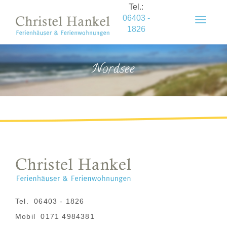
Tel.:
06403 -
Toggle
1826
navigat
Nordsee
Tel.
06403 - 1826
Mobil
0171 4984381